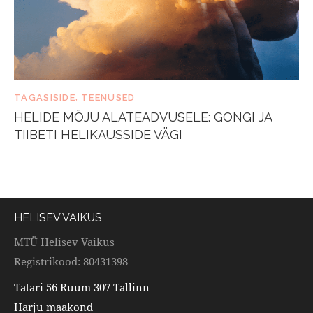
TAGASISIDE
,
TEENUSED
HELIDE MÕJU ALATEADVUSELE: GONGI JA
TIIBETI HELIKAUSSIDE VÄGI
HELISEV VAIKUS
MTÜ Helisev Vaikus
Registrikood: 80431398
Tatari 56 Ruum 307 Tallinn
Harju maakond