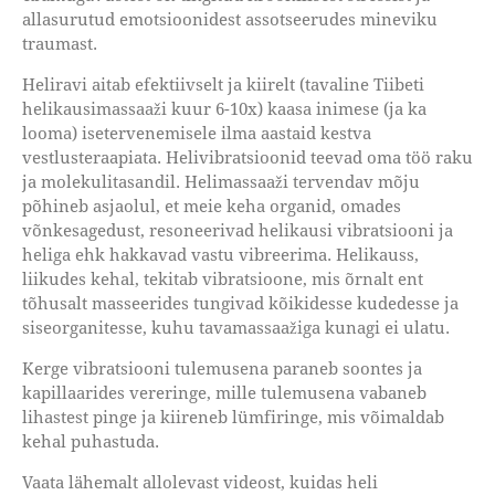
allasurutud emotsioonidest assotseerudes mineviku
traumast.
Heliravi aitab efektiivselt ja kiirelt (tavaline Tiibeti
helikausimassaaži kuur 6-10x) kaasa inimese (ja ka
looma) isetervenemisele ilma aastaid kestva
vestlusteraapiata. Helivibratsioonid teevad oma töö raku
ja molekulitasandil. Helimassaaži tervendav mõju
põhineb asjaolul, et meie keha organid, omades
võnkesagedust, resoneerivad helikausi vibratsiooni ja
heliga ehk hakkavad vastu vibreerima. Helikauss,
liikudes kehal, tekitab vibratsioone, mis õrnalt ent
tõhusalt masseerides tungivad kõikidesse kudedesse ja
siseorganitesse, kuhu tavamassaažiga kunagi ei ulatu.
Kerge vibratsiooni tulemusena paraneb soontes ja
kapillaarides vereringe, mille tulemusena vabaneb
lihastest pinge ja kiireneb lümfiringe, mis võimaldab
kehal puhastuda.
Vaata lähemalt allolevast videost, kuidas heli