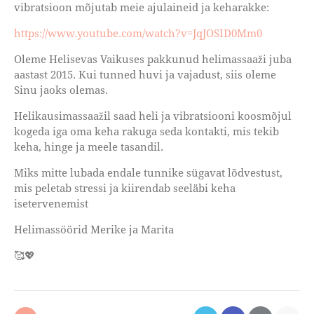
vibratsioon mõjutab meie ajulaineid ja keharakke:
https://www.youtube.com/watch?v=JqJOSID0Mm0
Oleme Helisevas Vaikuses pakkunud helimassaaži juba
aastast 2015. Kui tunned huvi ja vajadust, siis oleme
Sinu jaoks olemas.
Helikausimassaažil saad heli ja vibratsiooni koosmõjul
kogeda iga oma keha rakuga seda kontakti, mis tekib
keha, hinge ja meele tasandil.
Miks mitte lubada endale tunnike sügavat lõdvestust,
mis peletab stressi ja kiirendab seeläbi keha
isetervenemist
Helimassöörid Merike ja Marita
🥰💖