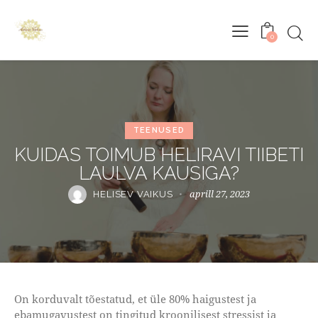
0
TEENUSED
KUIDAS TOIMUB HELIRAVI TIIBETI
LAULVA KAUSIGA?
aprill 27, 2023
HELISEV VAIKUS
On korduvalt tõestatud, et üle 80% haigustest ja
ebamugavustest on tingitud kroonilisest stressist ja